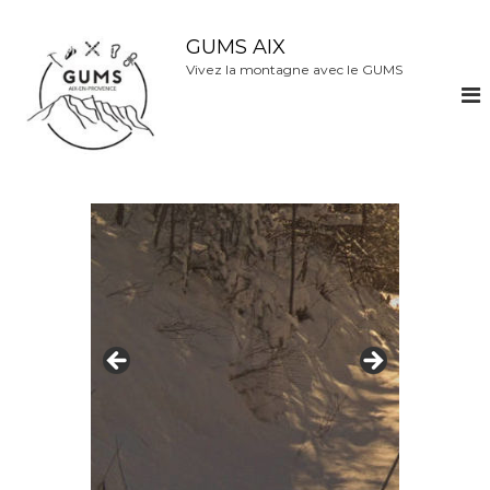
A
l
GUMS AIX
l
Vivez la montagne avec le GUMS
e
r
a
u
c
o
n
t
e
n
u