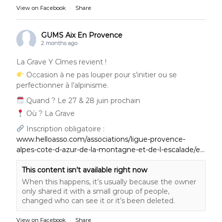
View on Facebook
·
Share
GUMS Aix En Provence
2 months ago
La Grave Y Cîmes revient !
Occasion à ne pas louper pour s’initier ou se
perfectionner à l’alpinisme.
Quand ? Le 27 & 28 juin prochain
Où ? La Grave
Inscription obligatoire :
www.helloasso.com/associations/ligue-provence-
alpes-cote-d-azur-de-la-montagne-et-de-l-escalade/e…
This content isn’t available right now
When this happens, it’s usually because the owner
only shared it with a small group of people,
changed who can see it or it’s been deleted.
View on Facebook
·
Share