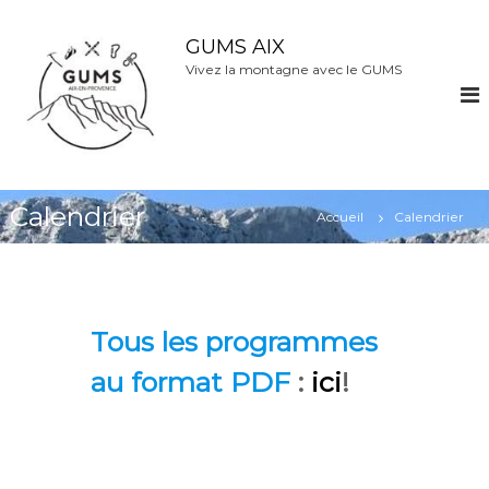
A
l
GUMS AIX
l
Vivez la montagne avec le GUMS
e
r
a
u
c
o
Calendrier
n
Accueil
Calendrier
t
e
n
u
Tous les programmes
au format PDF
:
ici
!